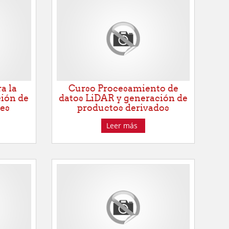
a la
Curso Procesamiento de
ción de
datos LiDAR y generación de
les
productos derivados
Leer más