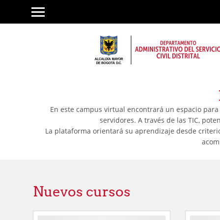
Salta
al
contenido
principal
En este campus virtual encontrará un espacio para 
servidores. A través de las TIC, pot
La plataforma orientará su aprendizaje desde criter
acomp
Nuevos cursos