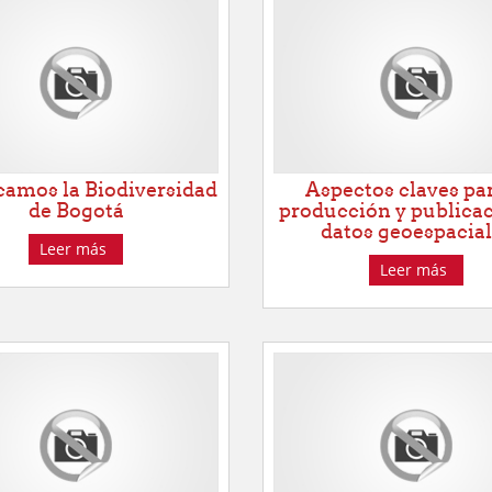
amos la Biodiversidad
Aspectos claves par
de Bogotá
producción y publica
datos geoespacia
Leer más
Leer más