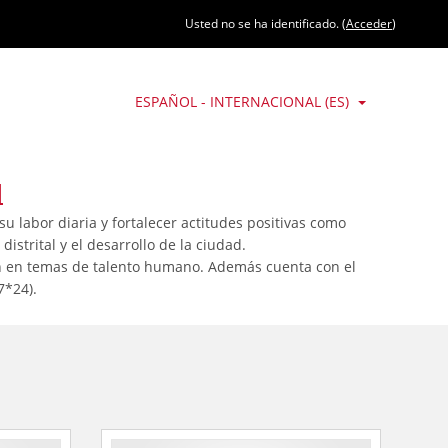
Usted no se ha identificado. (
Acceder
)
ESPAÑOL - INTERNACIONAL ‎(ES)‎
l
 labor diaria y fortalecer actitudes positivas como
strital y el desarrollo de la ciudad.
ión en temas de talento humano. Además cuenta con el
7*24).